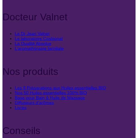
Docteur Valnet
Le Dr Jean Valnet
Le laboratoire Cosbionat
La Qualité Absolue
L’aromathérapie familiale
Nos produits
Les 9 Préparations aux Huiles essentielles BIO
Nos 50 Huiles essentielles 100% BIO
Base pour Bain & Huile de Massage
Diffuseurs d’arômes
Livres
Conseils