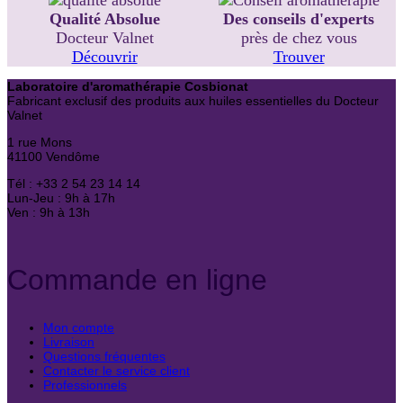
Qualité Absolue
Des conseils d'experts
Docteur Valnet
près de chez vous
Découvrir
Trouver
Laboratoire d'aromathérapie Cosbionat
Fabricant exclusif des produits aux huiles essentielles du Docteur
Valnet
1 rue Mons
41100 Vendôme
Tél : +33 2 54 23 14 14
Lun-Jeu : 9h à 17h
Ven : 9h à 13h
Commande en ligne
Mon compte
Livraison
Questions fréquentes
Contacter le service client
Professionnels