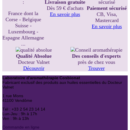
:
Livraison gratuite
Dès 59 € d'achats
Paiement sécurisé
France dont la
En savoir plus
CB, Visa,
Corse - Belgique
Mastercard
Suisse -
En savoir plus
Luxembourg -
Espagne Allemagne
...
Qualité Absolue
Des conseils d'experts
Docteur Valnet
près de chez vous
Découvrir
Trouver
Laboratoire d'aromathérapie Cosbionat
Fabricant exclusif des produits aux huiles essentielles du Docteur
Valnet
1 rue Mons
41100 Vendôme
Tél : +33 2 54 23 14 14
Lun-Jeu : 9h à 17h
Ven : 9h à 13h
Commande en ligne