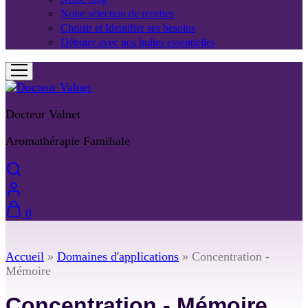
Notre sélection de recettes
Choisir et Identifier ses besoins
Débuter avec nos huiles essentielles
Docteur Valnet
Aromathérapie Familiale
0
Accueil
»
Domaines d'applications
»
Concentration -
Mémoire
Concentration - Mémoire