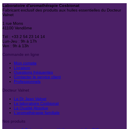
Laboratoire d'aromathérapie Cosbionat
Fabricant exclusif des produits aux huiles essentielles du Docteur
Valnet
1 rue Mons
41100 Vendôme
Tél : +33 2 54 23 14 14
Lun-Jeu : 9h à 17h
Ven : 9h à 13h
Commande en ligne
Mon compte
Livraison
Questions fréquentes
Contacter le service client
Professionnels
Docteur Valnet
Le Dr Jean Valnet
Le laboratoire Cosbionat
La Qualité Absolue
L’aromathérapie familiale
Nos produits