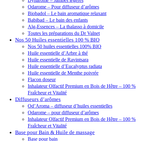
Dynarome – Jambes légères
Odarome – Pour diffuseur d’arômes
Biobadol – Le bain aromatique relaxant
Babibad – Le bain des enfants
Alg-Essences – La thalasso à domicile
Toutes les préparations du Dr Valnet
Nos 50 Huiles essentielles 100 % BIO
Nos 50 huiles essentielles 100% BIO
Huile essentielle d’Arbre à thé
Huile essentielle de Ravintsara
Huile essentielle d’Eucalyptus radiata
Huile essentielle de Menthe poivrée
Flacon doseur
Inhalateur Olfactif Premium en Bois de Hêtre – 100 %
Fraîcheur et Vitalité
Diffuseurs d’arômes
Od’Aroma – diffuseur d’huiles essentielles
Odarome – pour diffuseur d’arômes
Inhalateur Olfactif Premium en Bois de Hêtre – 100 %
Fraîcheur et Vitalité
Base pour Bain & Huile de massage
Base pour bain